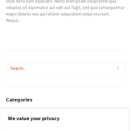
vitae dicta sunt explicabo. Nemo enim ipsam voluptatem quia
voluptas sit aspernatur aut odit aut fugit, sed quia consequuntur
magni dolores eos qui ratione voluptatem sequi nesciunt.
Neque...
Categories
Daily Devotion
We value your privacy
Uncategorized