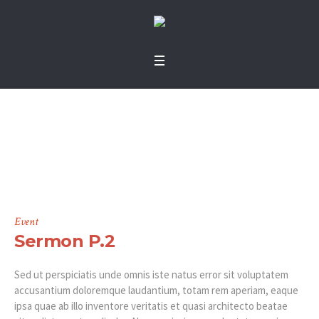
Categories:
Sermon
P.2
Event
Sermon P.2
Sed ut perspiciatis unde omnis iste natus error sit voluptatem
accusantium doloremque laudantium, totam rem aperiam, eaque
ipsa quae ab illo inventore veritatis et quasi architecto beatae